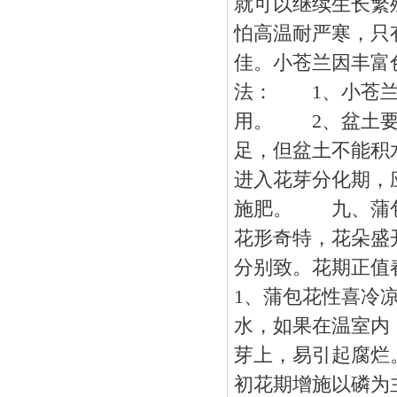
就可以继续生长繁
怕高温耐严寒，只
佳。小苍兰因丰富
法： 1、小苍兰
用。 2、盆土要
足，但盆土不能积
进入花芽分化期，应
施肥。 九、蒲包
花形奇特，花朵盛
分别致。花期正
1、蒲包花性喜冷
水，如果在温室内
芽上，易引起腐烂。
初花期增施以磷为