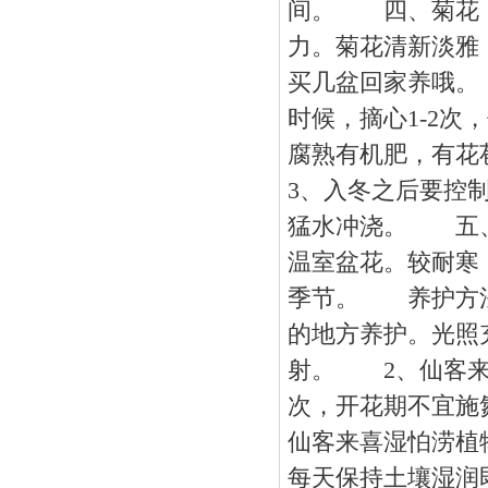
间。 四、菊花：
力。菊花清新淡雅
买几盆回家养哦
时候，摘心1-2
腐熟有机肥，有花
3、入冬之后要控
猛水冲浇。 五、
温室盆花。较耐寒
季节。 养护方
的地方养护。光照
射。 2、仙客来
次，开花期不宜施
仙客来喜湿怕涝植
每天保持土壤湿润