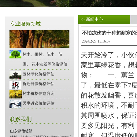
-> 新闻中心
不怕冻伤的十种超耐寒的
2024/2/27 15:16:37
天开始冷了，小伙
树木、果树、苗木、苗
家里草绿花香，想
圃、 花木盆景等价格评估
园林绿化价格评估
物： 一、蕙兰：
拆迁补偿价格评估
了，最低在零下7
树木价格信息咨询
的花散发幽香，喜
民事诉讼价格评估
积水的环境，不耐
其周围喷水，保证
要多见阳光，有利
山东评估总部
耐寒，但温度低的