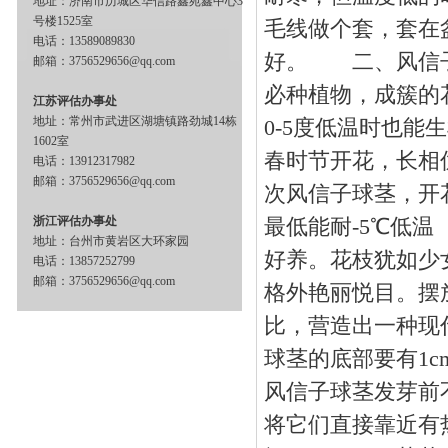
地址：济南市历城区华信路鑫苑鑫中心3
号楼1525室
毛线做个套，套在
电话：13589089830
好。 二、风信子
邮箱：3756529656@qq.com
必种植物，成簇的
江苏评估办事处
地址：常州市武进区湖塘镇路劲城14栋
0-5度低温时也
1602室
春时节开花，长相
电话：13912317982
邮箱：3756529656@qq.com
次风信子球茎，开
浙江评估办事处
最低能耐-5℃低
地址：台州市黄岩区大环家园
好养。花枝犹如少
电话：13857252799
邮箱：3756529656@qq.com
格外艳丽悦目。摆
比，营造出一种
球茎的底部要有1c
风信子球茎发芽前
将它们直接靠近有